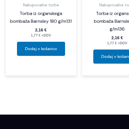
Nakupovalne torbe
Nakupovalne to
Torba iz organskega
Torba iz organ
bombaža Barnsley 180 g/m131
bombaža Barnsle
g/m136
2,16
€
1,77
€
+DDV
2,16
€
1,77
€
+DDV
Dodaj v košarico
Dodaj v košar