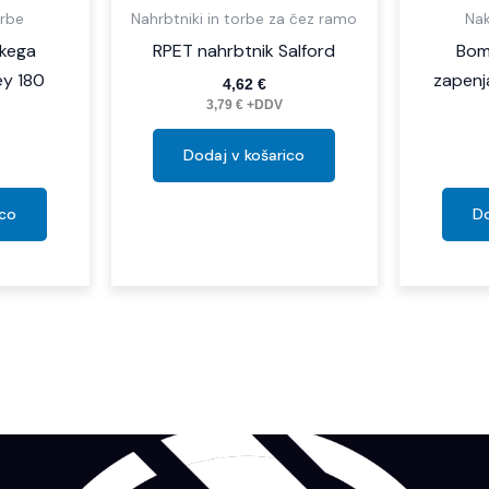
rbe
Nahrbtniki in torbe za čez ramo
Na
skega
RPET nahrbtnik Salford
Bom
y 180
zapenj
4,62
€
3,79
€
+DDV
Dodaj v košarico
ico
Do