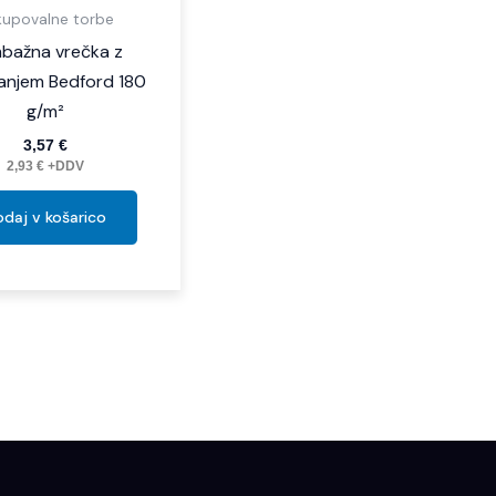
kupovalne torbe
bažna vrečka z
anjem Bedford 180
g/m²
3,57
€
2,93
€
+DDV
daj v košarico