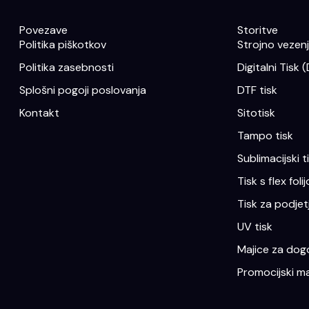
Povezave
Storitve
Politika piškotkov
Strojno vezenje
Politika zasebnosti
Digitalni Tisk 
Splošni pogoji poslovanja
DTF tisk
Kontakt
Sitotisk
Tampo tisk
Sublimacijski t
Tisk s flex folij
Tisk za podjet
UV tisk
Majice za dogo
Promocijski ma