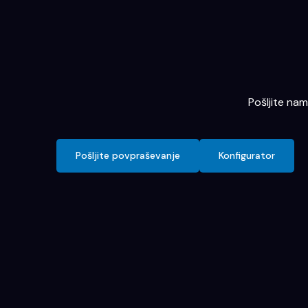
Pošljite na
Pošljite povpraševanje
Konfigurator