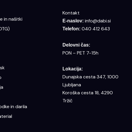
Kontakt
 in našitki
info@dabi.si
E-naslov:
(DTG)
040 412 643
Telefon:
Delovni čas:
PON – PET 7-15h
isk
Lokacija:
Dunajska cesta 347, 1000
o
Ljubljana
ja
Koroška cesta 18, 4290
Tržič
dke in darila
terial