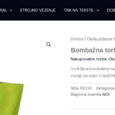
RIAL
STROJNO VEZENJE
TISK NA TEKSTIL
DOB
Domov
/
Okolju prijazne 
Bombažna tor
Nakupovalne torbe
,
Oko
Vzdržljiva bombažna na
ročaji, na voljo v različ
Šifra:
68029
Kategorije
Blagovna znamka:
NO1