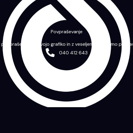
Povpraševanje
m povpraševanje s svojo grafiko in z veseljem vam bomo priprav
040 412 643