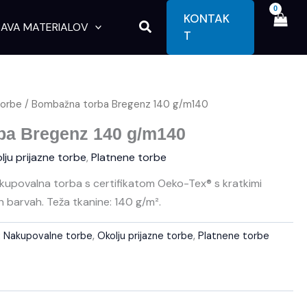
KONTAK
Search
AVA MATERIALOV
T
torbe
/ Bombažna torba Bregenz 140 g/m140
ba Bregenz 140 g/m140
lju prijazne torbe
,
Platnene torbe
kupovalna torba s certifikatom Oeko-Tex® s kratkimi
nih barvah. Teža tkanine: 140 g/m².
:
Nakupovalne torbe
,
Okolju prijazne torbe
,
Platnene torbe