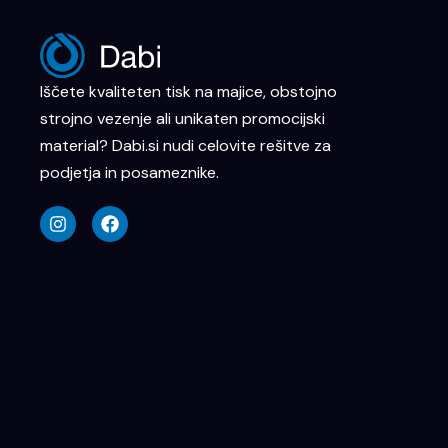
Iščete kvaliteten tisk na majice, obstojno
strojno vezenje ali unikaten promocijski
material? Dabi.si nudi celovite rešitve za
podjetja in posameznike.
I
F
n
a
s
c
t
e
a
b
g
o
r
o
a
k
m