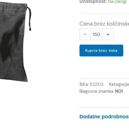
Na zalogi
Dostopnost:
Cena brez količins
-
+
Kupite brez tiska
Šifra:
622103
Kategorij
Blagovna znamka:
NO1
Dodatne podrobnos