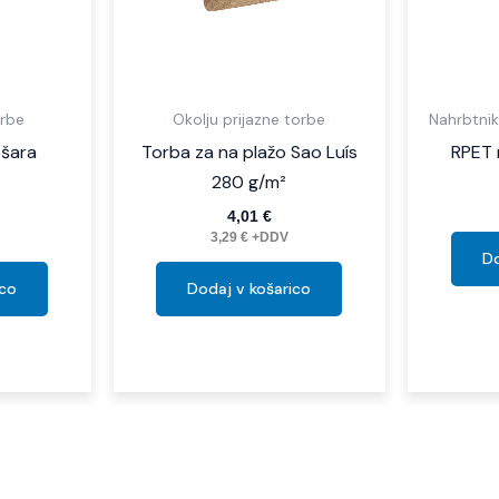
rbe
Okolju prijazne torbe
Nahrbtnik
ošara
Torba za na plažo Sao Luís
RPET 
280 g/m²
4,01
€
3,29
€
+DDV
Do
ico
Dodaj v košarico