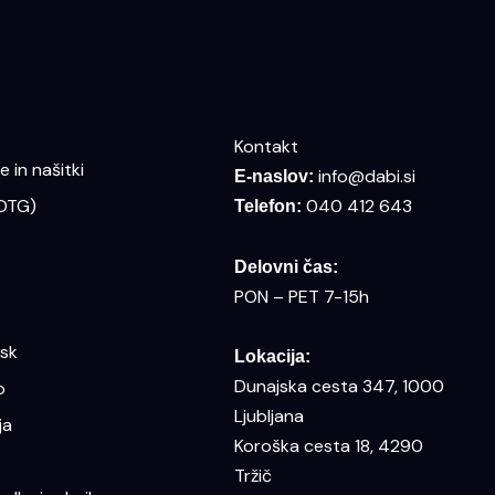
Kontakt
 in našitki
info@dabi.si
E-naslov:
(DTG)
040 412 643
Telefon:
Delovni čas:
PON – PET 7-15h
isk
Lokacija:
Dunajska cesta 347, 1000
o
Ljubljana
ja
Koroška cesta 18, 4290
Tržič