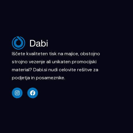
Iščete kvaliteten tisk na majice, obstojno
strojno vezenje ali unikaten promocijski
material? Dabi.si nudi celovite rešitve za
podjetja in posameznike.
I
F
n
a
s
c
t
e
a
b
g
o
r
o
a
k
m