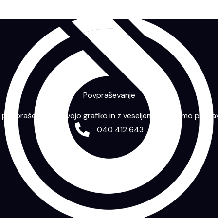
Povpraševanje
m povpraševanje s svojo grafiko in z veseljem vam bomo priprav
040 412 643