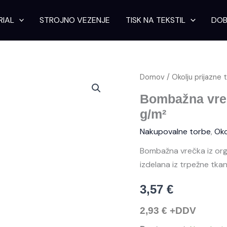
RIAL
STROJNO VEZENJE
TISK NA TEKSTIL
DOB
Bombažna
Domov
/
Okolju prijazne 
vrečka
z
Bombažna vreč
zapenjanjem
g/m²
Bedford
180
Nakupovalne torbe
,
Oko
g/m²
količina
Bombažna vrečka iz org
izdelana iz trpežne tkan
3,57
€
2,93
€
+DDV