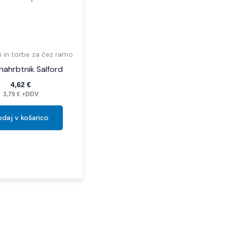
i in torbe za čez ramo
nahrbtnik Salford
4,62
€
3,79
€
+DDV
daj v košarico