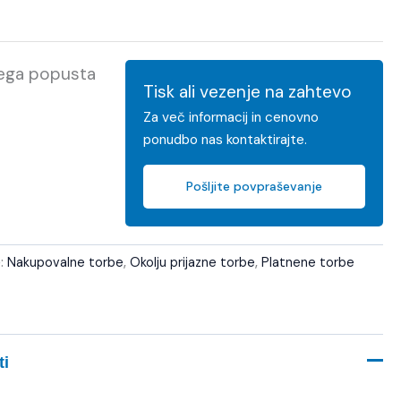
kega popusta
Tisk ali vezenje na zahtevo
Za več informacij in cenovno
ponudbo nas kontaktirajte.
Pošljite povpraševanje
e:
Nakupovalne torbe
,
Okolju prijazne torbe
,
Platnene torbe
ti