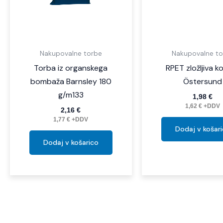
Nakupovalne torbe
Nakupovalne to
Torba iz organskega
RPET zložljiva k
bombaža Barnsley 180
Östersund
g/m133
1,98
€
1,62
€
+DDV
2,16
€
1,77
€
+DDV
Dodaj v košar
Dodaj v košarico