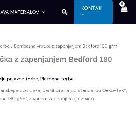
KONTAK
Search
AVA MATERIALOV
T
torbe
/ Bombažna vrečka z zapenjanjem Bedford 180 g/m²
ka z zapenjanjem Bedford 180
lju prijazne torbe
,
Platnene torbe
anskega bombaža, certificirana po standardu Oeko-Tex®,
ine 180 g/m², z varnim zapiranjem na vrvico.