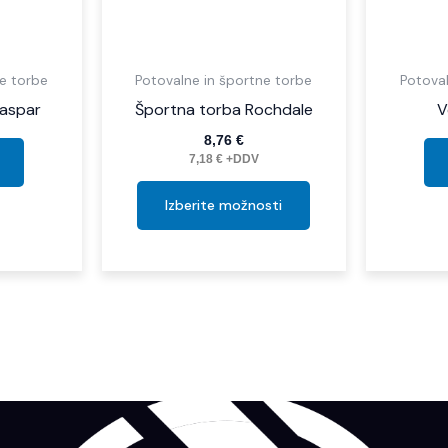
izdelka
ne torbe
Potovalne in športne torbe
Potoval
Gaspar
Športna torba Rochdale
V
8,76
€
7,18
€
+DDV
Izberite možnosti