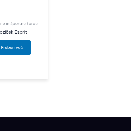
ne in športne torbe
oziček Esprit
Preberi več