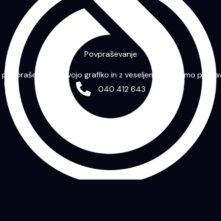
Povpraševanje
m povpraševanje s svojo grafiko in z veseljem vam bomo priprav
040 412 643