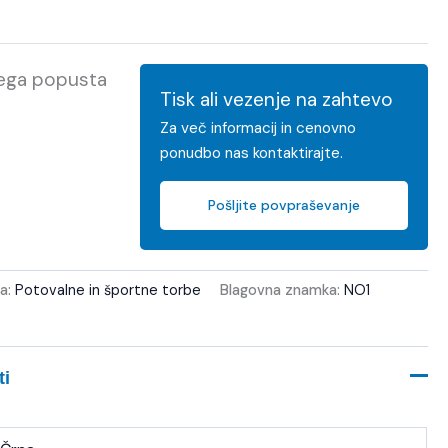
kega popusta
Tisk ali vezenje na zahtevo
Za več informacij in cenovno
ponudbo nas kontaktirajte.
Pošljite povpraševanje
ja:
Potovalne in športne torbe
Blagovna znamka:
NO1
ti