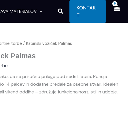
KONTAK
Search
AVA MATERIALOV
T
ortne torbe
/ Kabinski voziček Palmas
ček Palmas
orbe
ako, da se priročno prilega pod sedež letala. Ponuja
o 14 palcev in dodatne predale za osebne stvari. Idealen
i vikend oddihe – združuje funkcionalnost, stil in udobje.