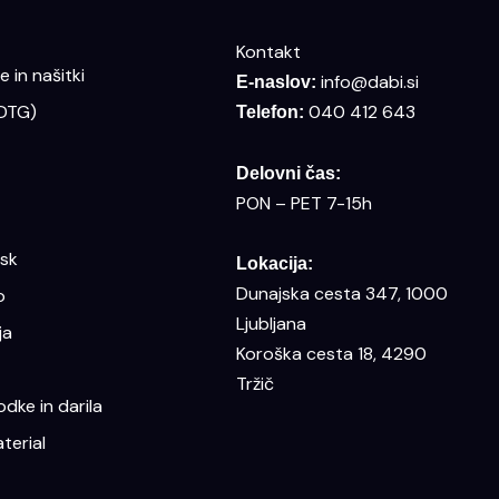
Kontakt
 in našitki
info@dabi.si
E-naslov:
(DTG)
040 412 643
Telefon:
Delovni čas:
PON – PET 7-15h
isk
Lokacija:
Dunajska cesta 347, 1000
o
Ljubljana
ja
Koroška cesta 18, 4290
Tržič
dke in darila
terial