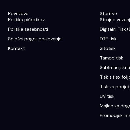
Povezave
Storitve
Politika piškotkov
Strojno vezenje
Politika zasebnosti
Digitalni Tisk 
Splošni pogoji poslovanja
DTF tisk
Kontakt
Sitotisk
Tampo tisk
Sublimacijski t
Tisk s flex folij
Tisk za podjet
UV tisk
Majice za dogo
Promocijski ma