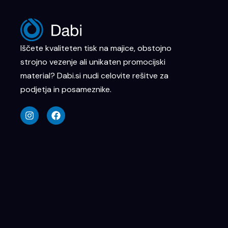
Iščete kvaliteten tisk na majice, obstojno
strojno vezenje ali unikaten promocijski
material? Dabi.si nudi celovite rešitve za
podjetja in posameznike.
I
F
n
a
s
c
t
e
a
b
g
o
r
o
a
k
m