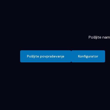
Pošljite na
Pošljite povpraševanje
Konfigurator