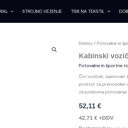
RIAL
STROJNO VEZENJE
TISK NA TEKSTIL
DOB
Kabinski
Domov
/
Potovalne in šp
voziček
Palmas
Kabinski vozi
količina
Potovalne in športne t
Črn voziček, zasnovan t
prostor za prenosnike d
za poslovna potovanja al
52,11
€
42,71
€
+DDV