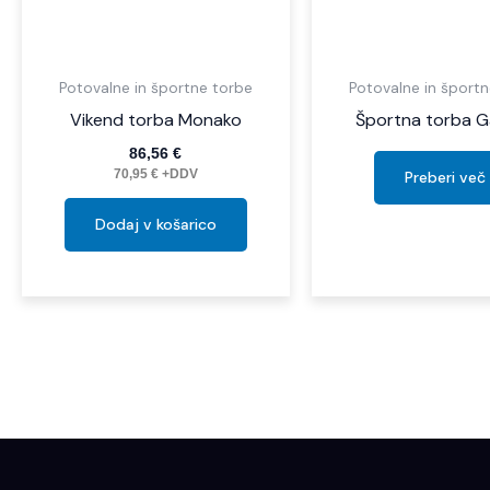
Potovalne in športne torbe
Potovalne in šport
Vikend torba Monako
Športna torba 
86,56
€
70,95
€
+DDV
Preberi več
Dodaj v košarico