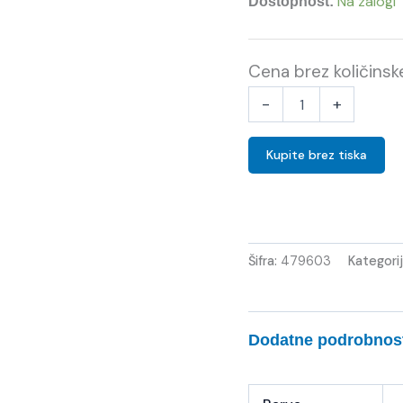
Na zalogi
Dostopnost:
Cena brez količins
-
+
Kupite brez tiska
Šifra:
479603
Kategori
Dodatne podrobnos