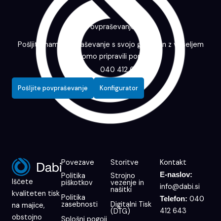
Povpraševanje
Pošljite nam povpraševanje s svojo grafiko in z veseljem
vam bomo pripravili ponudbo.
040 412 643
Pošljite povpraševanje
Konfigurator
Povezave
Storitve
Kontakt
E-naslov:
Politika
Strojno
Iščete
piškotkov
vezenje in
info@dabi.si
našitki
kvaliteten tisk
Politika
040
Telefon:
zasebnosti
Digitalni Tisk
na majice,
412 643
(DTG)
obstojno
Splošni pogoji