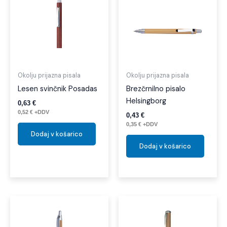
Okolju prijazna pisala
Okolju prijazna pisala
Lesen svinčnik Posadas
Brezčrnilno pisalo
Helsingborg
0,63
€
0,52
€
+DDV
0,43
€
0,35
€
+DDV
Dodaj v košarico
Dodaj v košarico