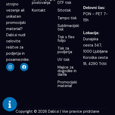
poslovanja
DTF tisk
strojno
Delovni čas:
Kontakt
Sitotisk
vezenje ali
PON – PET 7-
unikaten
Tampo tisk
15h
promocijski
Sublimacijski
material?
tisk
Lokacija:
Dabi.si nudi
Tisk s flex
Dunajska
folijo
celovite
cesta 347,
rešitve za
Tisk za
1000 Ljubljana
podjetja
podjetja in
Koroška cesta
UV tisk
posameznike.
18, 4290 Tržič
I
F
Majice za
n
a
dogodke in
s
c
darila
t
e
a
b
Promocijski
g
o
material
r
o
a
k
m
Copyright © 2026 Dabi.si | Vse pravice pridržane