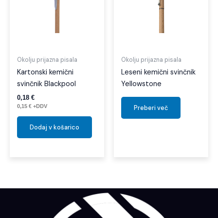
Okolju prijazna pisala
Okolju prijazna pisala
Kartonski kemični
Leseni kemični svinčnik
svinčnik Blackpool
Yellowstone
0,18
€
0,15
€
+DDV
Preberi več
Dodaj v košarico