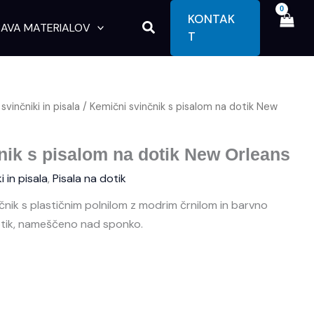
KONTAK
Search
AVA MATERIALOV
T
svinčniki in pisala
/ Kemični svinčnik s pisalom na dotik New
nik s pisalom na dotik New Orleans
i in pisala
,
Pisala na dotik
nčnik s plastičnim polnilom z modrim črnilom in barvno
dotik, nameščeno nad sponko.