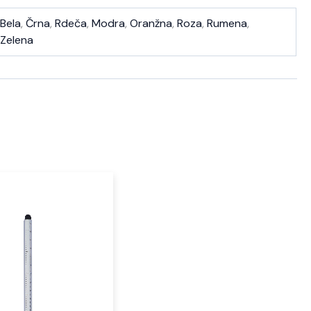
Bela
,
Črna
,
Rdeča
,
Modra
,
Oranžna
,
Roza
,
Rumena
,
Zelena
Ta
izdelek
ima
več
različic.
Možnosti
lahko