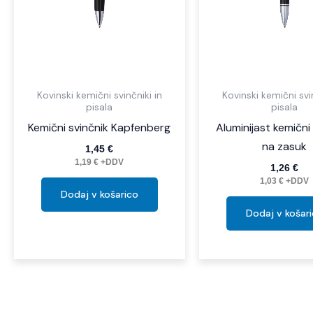
Kovinski kemični svinčniki in
Kovinski kemični svin
pisala
pisala
Kemični svinčnik Kapfenberg
Aluminijast kemični
na zasuk
1,45
€
1,19
€
+DDV
1,26
€
1,03
€
+DDV
Dodaj v košarico
Dodaj v košar