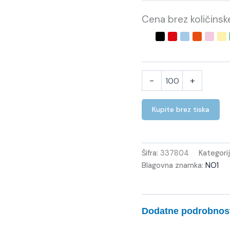
Cena brez količins
-
+
Kupite brez tiska
Šifra:
337804
Kategorij
Blagovna znamka:
NO1
Dodatne podrobnos