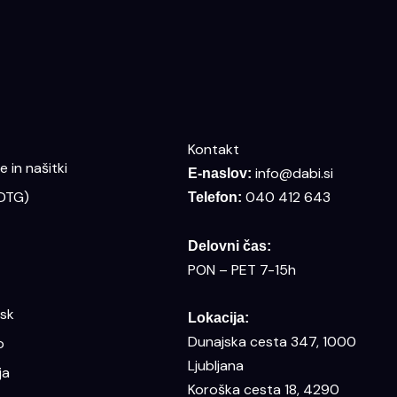
Kontakt
 in našitki
info@dabi.si
E-naslov:
(DTG)
040 412 643
Telefon:
Delovni čas:
PON – PET 7-15h
isk
Lokacija:
Dunajska cesta 347, 1000
o
Ljubljana
ja
Koroška cesta 18, 4290