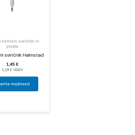
izberete
na
strani
izdelka
i kemični svinčniki in
pisala
lni svinčnik Halmstad
1,45
€
1,19
€
+DDV
berite možnosti