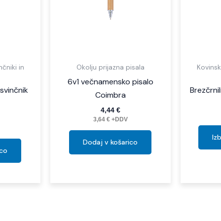
čniki in
Okolju prijazna pisala
Kovinsk
6v1 večnamensko pisalo
 svinčnik
Brezčrni
Coimbra
4,44
€
3,64
€
+DDV
Iz
Dodaj v košarico
ico