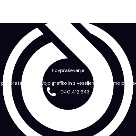
Povpraševanje
m povpraševanje s svojo grafiko in z veseljem vam bomo priprav
040 412 643