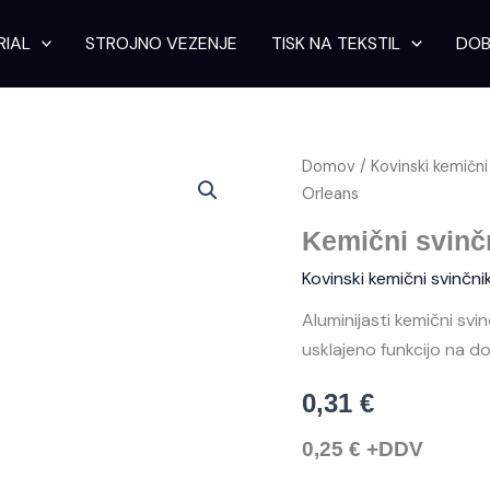
RIAL
STROJNO VEZENJE
TISK NA TEKSTIL
DOB
Kemični
Domov
/
Kovinski kemični 
svinčnik
Orleans
s
pisalom
Kemični svinč
na
dotik
Kovinski kemični svinčnik
New
Orleans
Aluminijasti kemični svi
količina
usklajeno funkcijo na 
0,31
€
0,25
€
+DDV