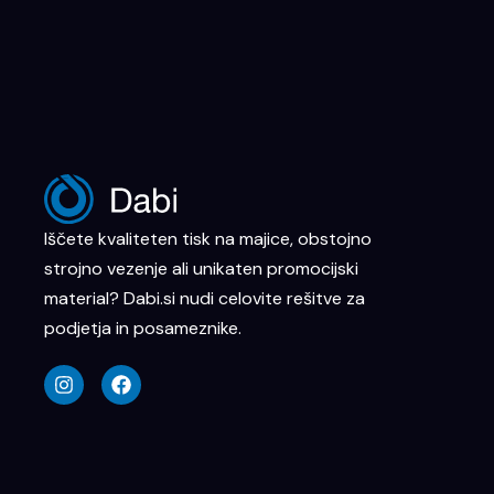
Iščete kvaliteten tisk na majice, obstojno
strojno vezenje ali unikaten promocijski
material? Dabi.si nudi celovite rešitve za
podjetja in posameznike.
I
F
n
a
s
c
t
e
a
b
g
o
r
o
a
k