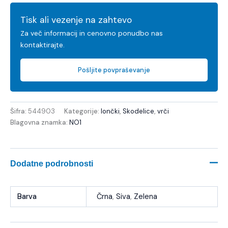
Tisk ali vezenje na zahtevo
Za več informacij in cenovno ponudbo nas
kontaktirajte.
Pošljite povpraševanje
Šifra:
544903
Kategorije:
lončki
,
Skodelice
,
vrči
Blagovna znamka:
NO1
Dodatne podrobnosti
Barva
Črna
,
Siva
,
Zelena