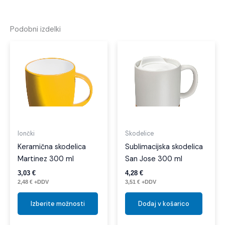
Podobni izdelki
Ta
izdelek
ima
več
različic.
Možnosti
lahko
izberete
lončki
Skodelice
na
Keramična skodelica
Sublimacijska skodelica
strani
Martinez 300 ml
San Jose 300 ml
izdelka
3,03
€
4,28
€
2,48
€
+DDV
3,51
€
+DDV
Izberite možnosti
Dodaj v košarico