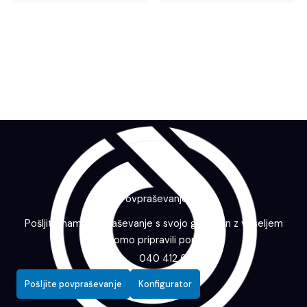
Povpraševanje
Pošljite nam povpraševanje s svojo grafiko in z veseljem
vam bomo pripravili ponudbo.
040 412 643
Pošljite povpraševanje
Konfigurator