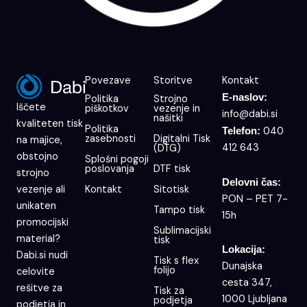
Povezave
Storitve
Kontakt
E-naslov:
Politika
Strojno
Iščete
piškotkov
vezenje in
info@dabi.si
našitki
kvaliteten tisk
Politika
040
Telefon:
zasebnosti
Digitalni Tisk
na majice,
412 643
(DTG)
obstojno
Splošni pogoji
poslovanja
DTF tisk
strojno
Delovni čas:
Kontakt
Sitotisk
vezenje ali
PON – PET 7-
unikaten
Tampo tisk
15h
promocijski
Sublimacijski
material?
tisk
Lokacija:
Dabi.si nudi
Tisk s flex
Dunajska
folijo
celovite
cesta 347,
rešitve za
Tisk za
1000 Ljubljana
podjetja
podjetja in