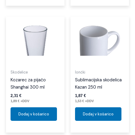
Skodelice
lončki
Kozarec za pijačo
Sublimacijska skodelica
Shanghai 300 ml
Kazan 250 ml
2,31
€
1,87
€
1,89
€
+DDV
1,53
€
+DDV
Dodaj v košarico
Dodaj v košarico