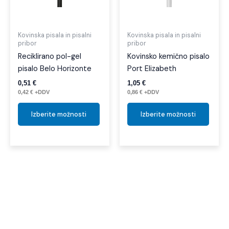
Možnosti
Možno
lahko
lahko
izberete
izber
Kovinska pisala in pisalni
Kovinska pisala in pisalni
pribor
pribor
na
na
Reciklirano pol-gel
Kovinsko kemično pisalo
strani
strani
pisalo Belo Horizonte
Port Elizabeth
izdelka
izdelk
0,51
€
1,05
€
0,42
€
+DDV
0,86
€
+DDV
Izberite možnosti
Izberite možnosti