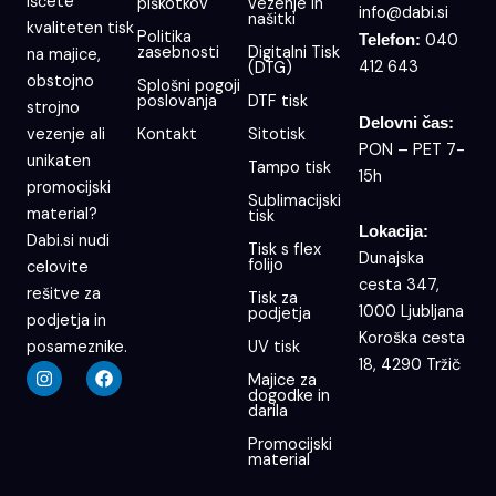
Iščete
piškotkov
vezenje in
info@dabi.si
našitki
kvaliteten tisk
Politika
040
Telefon:
zasebnosti
Digitalni Tisk
na majice,
412 643
(DTG)
obstojno
Splošni pogoji
poslovanja
DTF tisk
strojno
Delovni čas:
Kontakt
Sitotisk
vezenje ali
PON – PET 7-
unikaten
Tampo tisk
15h
promocijski
Sublimacijski
material?
tisk
Lokacija:
Dabi.si nudi
Tisk s flex
Dunajska
folijo
celovite
cesta 347,
rešitve za
Tisk za
1000 Ljubljana
podjetja
podjetja in
Koroška cesta
UV tisk
posameznike.
18, 4290 Tržič
I
F
Majice za
n
a
dogodke in
s
c
darila
t
e
a
b
Promocijski
g
o
material
r
o
a
k