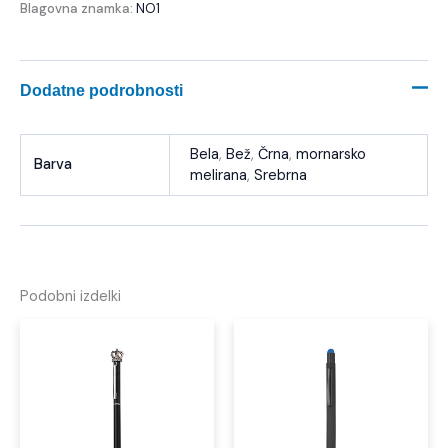
Blagovna znamka:
NO1
Dodatne podrobnosti
Bela
,
Bež
,
Črna
,
mornarsko
Barva
melirana
,
Srebrna
Podobni izdelki
Ta
izdel
ima
več
različi