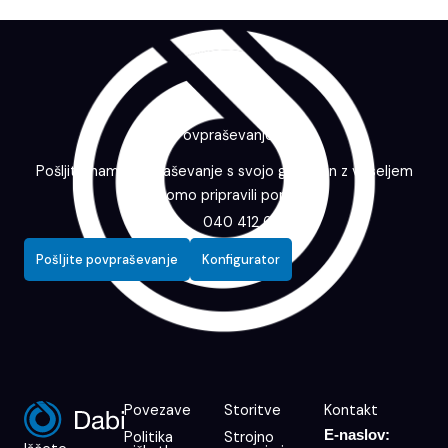
Povpraševanje
Pošljite nam povpraševanje s svojo grafiko in z veseljem
vam bomo pripravili ponudbo.
040 412 643
Pošljite povpraševanje
Konfigurator
Povezave
Storitve
Kontakt
E-naslov:
Politika
Strojno