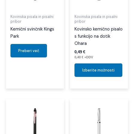
Možno
lahko
izber
Kovinska pisala in pisalni
Kovinska pisala in pisalni
pribor
pribor
na
Kemični svinčnik Kings
Kovinsko kemično pisalo
strani
Park
s funkcijo na dotik
izdelk
Ohara
Preberi več
0,49
€
0,40
€
+DDV
Izberite možnosti
Ta
Ta
izdelek
izdel
ima
ima
več
več
različic.
različi