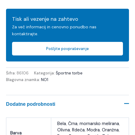
Tisk ali vezenje na zahtevo
Za več informacij in cenovno ponudbo nas
kontaktirajte.
Pošljite povpraševanje
Šifra:
86106
Kategorija:
Športne torbe
Blagovna znamka:
NO1
Dodatne podrobnosti
Bela
,
Črna
,
mornarsko melirana
,
Olivna
,
Rdeča
,
Modra
,
Oranžna
,
Barva