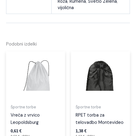
Roza
,
Rumena
,
Svetlo Zelena
,
vijolična
Podobni izdelki
Ta
Ta
izdelek
izdel
ima
ima
več
več
različic.
različi
Možnosti
Možno
lahko
lahko
izberete
izber
Športne torbe
Športne torbe
na
na
Vreča z vrvico
RPET torba za
strani
strani
Leopoldsburg
telovadbo Montevideo
izdelka
izdelk
0,61
€
1,38
€