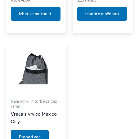
0,50
€
+DDV
1,13
€
+DDV
Izberite možnosti
Izberite možnosti
Nahrbtniki in torbe za čez
ramo
Vreča z vrvico Mexico
City
Preberi več