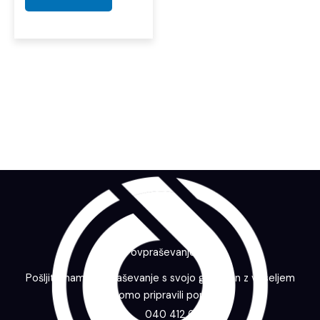
Povpraševanje
Pošljite nam povpraševanje s svojo grafiko in z veseljem
vam bomo pripravili ponudbo.
040 412 643