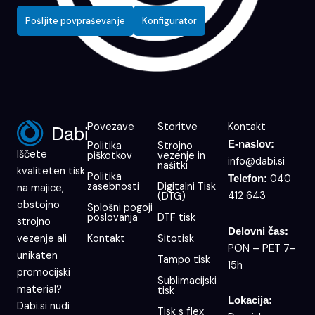
Pošljite povpraševanje
Konfigurator
Povezave
Storitve
Kontakt
E-naslov:
Politika
Strojno
Iščete
piškotkov
vezenje in
info@dabi.si
našitki
kvaliteten tisk
Politika
040
Telefon:
zasebnosti
Digitalni Tisk
na majice,
412 643
(DTG)
obstojno
Splošni pogoji
poslovanja
DTF tisk
strojno
Delovni čas:
Kontakt
Sitotisk
vezenje ali
PON – PET 7-
unikaten
Tampo tisk
15h
promocijski
Sublimacijski
material?
tisk
Lokacija:
Dabi.si nudi
Tisk s flex