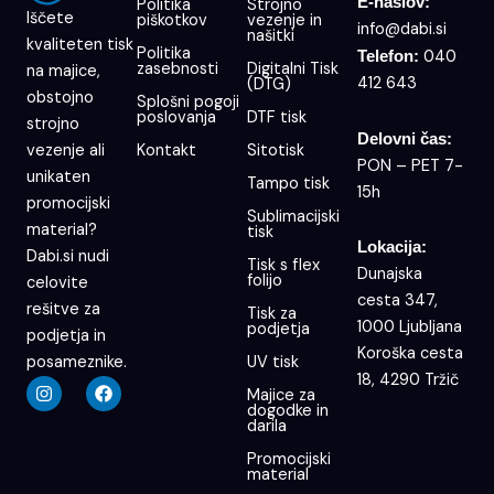
E-naslov:
Politika
Strojno
Iščete
piškotkov
vezenje in
info@dabi.si
našitki
kvaliteten tisk
Politika
040
Telefon:
zasebnosti
Digitalni Tisk
na majice,
412 643
(DTG)
obstojno
Splošni pogoji
poslovanja
DTF tisk
strojno
Delovni čas:
Kontakt
Sitotisk
vezenje ali
PON – PET 7-
unikaten
Tampo tisk
15h
promocijski
Sublimacijski
material?
tisk
Lokacija:
Dabi.si nudi
Tisk s flex
Dunajska
folijo
celovite
cesta 347,
rešitve za
Tisk za
1000 Ljubljana
podjetja
podjetja in
Koroška cesta
UV tisk
posameznike.
18, 4290 Tržič
I
F
Majice za
n
a
dogodke in
s
c
darila
t
e
a
b
Promocijski
g
o
material
r
o