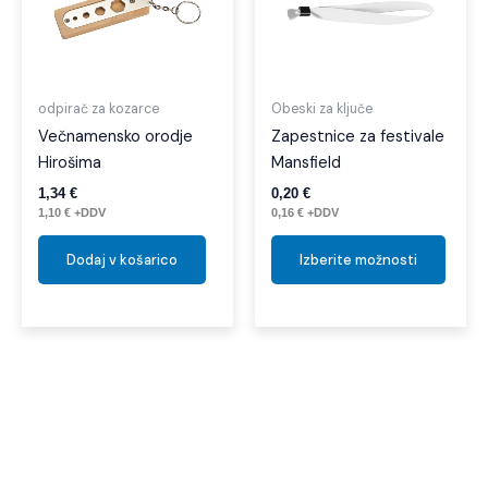
različi
Možno
lahko
izber
odpirač za kozarce
Obeski za ključe
na
Večnamensko orodje
Zapestnice za festivale
strani
Hirošima
Mansfield
izdelk
1,34
€
0,20
€
1,10
€
+DDV
0,16
€
+DDV
Dodaj v košarico
Izberite možnosti