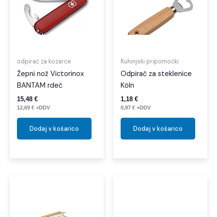
odpirač za kozarce
Kuhinjski pripomočki
Žepni nož Victorinox
Odpirač za steklenice
BANTAM rdeč
Köln
15,48
€
1,18
€
12,69
€
+DDV
0,97
€
+DDV
Dodaj v košarico
Dodaj v košarico
Ta
izdel
ima
več