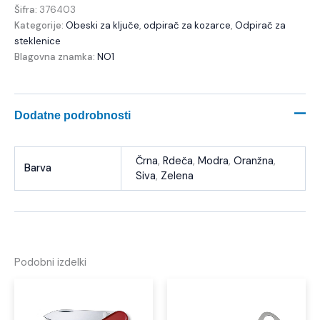
Šifra:
376403
Kategorije:
Obeski za ključe
,
odpirač za kozarce
,
Odpirač za
steklenice
Blagovna znamka:
NO1
Dodatne podrobnosti
Črna
,
Rdeča
,
Modra
,
Oranžna
,
Barva
Siva
,
Zelena
Podobni izdelki