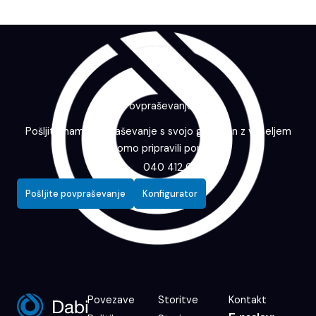
Povpraševanje
Pošljite nam povpraševanje s svojo grafiko in z veseljem
vam bomo pripravili ponudbo.
040 412 643
Pošljite povpraševanje
Konfigurator
Povezave
Storitve
Kontakt