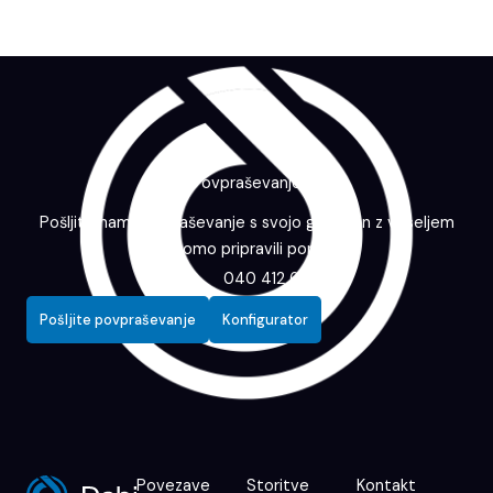
Povpraševanje
Pošljite nam povpraševanje s svojo grafiko in z veseljem
vam bomo pripravili ponudbo.
040 412 643
Pošljite povpraševanje
Konfigurator
Povezave
Storitve
Kontakt