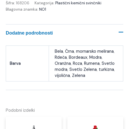
Šifra:
168206
Kategorija:
Plastični kemični svinčniki
Blagovna znamka:
NO1
Dodatne podrobnosti
Bela
,
Črna
,
mornarsko melirana
,
Rdeča
,
Bordeaux
,
Modra
,
Barva
Oranžna
,
Roza
,
Rumena
,
Svetlo
modra
,
Svetlo Zelena
,
turkizna
,
vijolična
,
Zelena
Podobni izdelki
Ta
izdelek