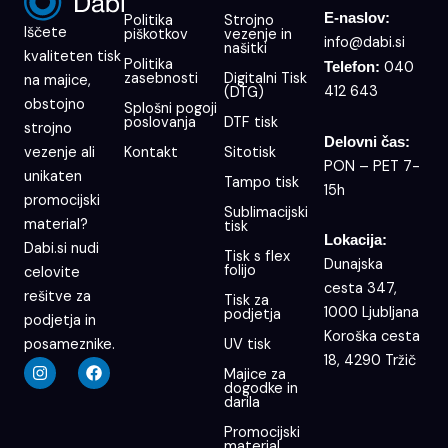
E-naslov:
Politika
Strojno
Iščete
piškotkov
vezenje in
info@dabi.si
našitki
kvaliteten tisk
Politika
040
Telefon:
zasebnosti
Digitalni Tisk
na majice,
412 643
(DTG)
obstojno
Splošni pogoji
poslovanja
DTF tisk
strojno
Delovni čas:
Kontakt
Sitotisk
vezenje ali
PON – PET 7-
unikaten
Tampo tisk
15h
promocijski
Sublimacijski
material?
tisk
Lokacija:
Dabi.si nudi
Tisk s flex
Dunajska
folijo
celovite
cesta 347,
rešitve za
Tisk za
1000 Ljubljana
podjetja
podjetja in
Koroška cesta
UV tisk
posameznike.
18, 4290 Tržič
I
F
Majice za
n
a
dogodke in
s
c
darila
t
e
a
b
Promocijski
g
o
material