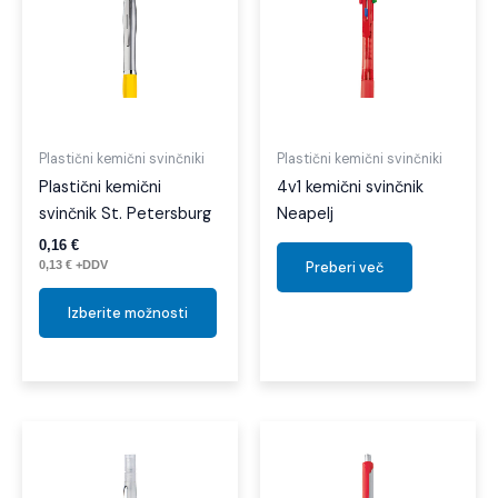
ima
več
različic.
Možnosti
lahko
izberete
Plastični kemični svinčniki
Plastični kemični svinčniki
na
Plastični kemični
4v1 kemični svinčnik
strani
svinčnik St. Petersburg
Neapelj
izdelka
0,16
€
0,13
€
+DDV
Preberi več
Izberite možnosti
Ta
izdel
ima