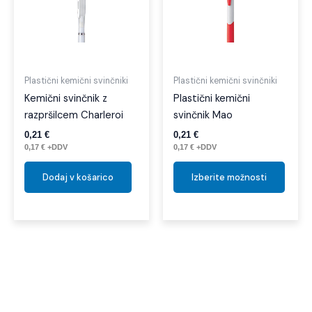
več
različi
Možno
lahko
izber
Plastični kemični svinčniki
Plastični kemični svinčniki
na
Kemični svinčnik z
Plastični kemični
strani
razpršilcem Charleroi
svinčnik Mao
izdelk
0,21
€
0,21
€
0,17
€
+DDV
0,17
€
+DDV
Dodaj v košarico
Izberite možnosti