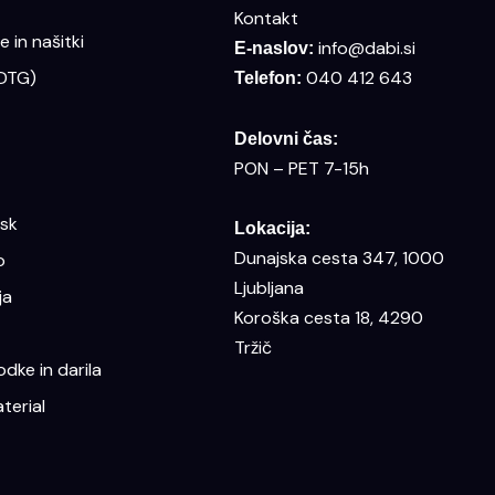
Kontakt
 in našitki
info@dabi.si
E-naslov:
(DTG)
040 412 643
Telefon:
Delovni čas:
PON – PET 7-15h
isk
Lokacija:
Dunajska cesta 347, 1000
o
Ljubljana
ja
Koroška cesta 18, 4290
Tržič
dke in darila
terial