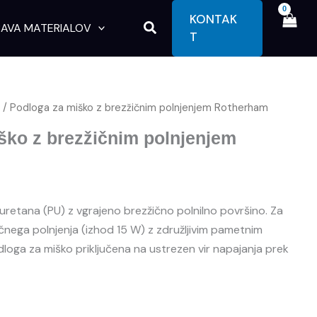
KONTAK
Search
AVA MATERIALOV
T
i
/ Podloga za miško z brezžičnim polnjenjem Rotherham
ško z brezžičnim polnjenjem
iuretana (PU) z vgrajeno brezžično polnilno površino. Za
čnega polnjenja (izhod 15 W) z združljivim pametnim
loga za miško priključena na ustrezen vir napajanja prek