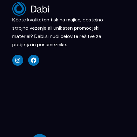
Iščete kvaliteten tisk na majice, obstojno
strojno vezenje ali unikaten promocijski
material? Dabi.si nudi celovite rešitve za
podjetja in posameznike.
I
F
n
a
s
c
t
e
a
b
g
o
r
o
a
k
m