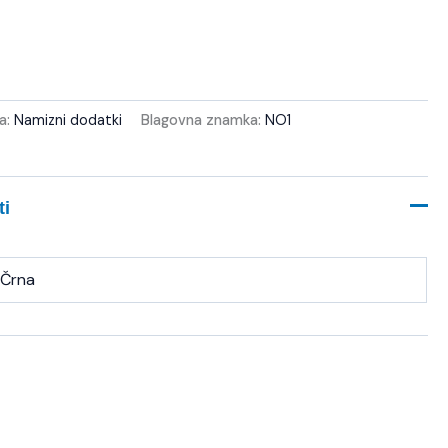
ja:
Namizni dodatki
Blagovna znamka:
NO1
ti
Črna