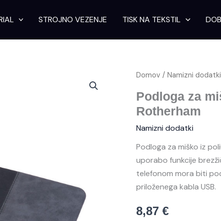
RIAL
STROJNO VEZENJE
TISK NA TEKSTIL
DOB
Domov
/
Namizni dodatk
Podloga za mi
Rotherham
Namizni dodatki
Podloga za miško iz pol
uporabo funkcije brezži
telefonom mora biti pod
priloženega kabla USB.
8,87
€