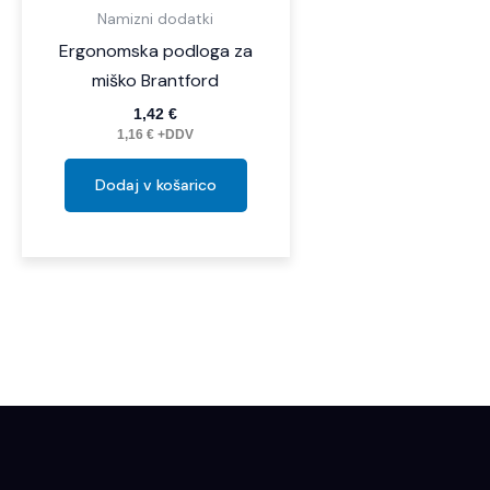
Namizni dodatki
Ergonomska podloga za
miško Brantford
1,42
€
1,16
€
+DDV
Dodaj v košarico