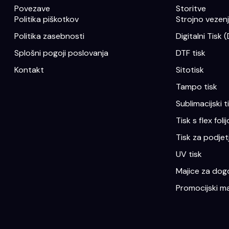
Povezave
Storitve
Politika piškotkov
Strojno vezenje
Politika zasebnosti
Digitalni Tisk 
Splošni pogoji poslovanja
DTF tisk
Kontakt
Sitotisk
Tampo tisk
Sublimacijski t
Tisk s flex folij
Tisk za podjet
UV tisk
Majice za dogo
Promocijski ma