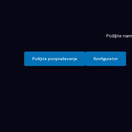
Pošljite na
Pošljite povpraševanje
Konfigurator