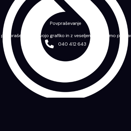
Povpraševanje
m povpraševanje s svojo grafiko in z veseljem vam bomo priprav
040 412 643