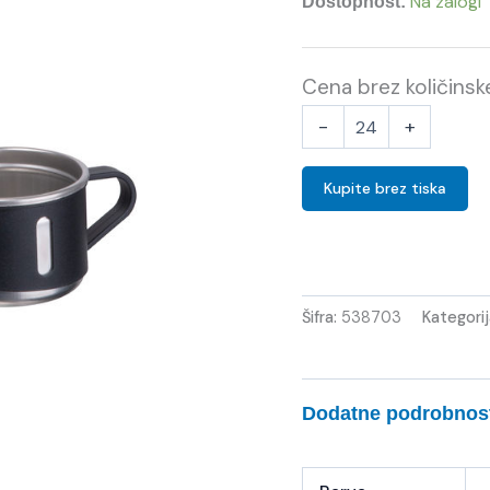
Na zalogi
Dostopnost:
Cena brez količins
-
+
Kupite brez tiska
Šifra:
538703
Kategori
Dodatne podrobnos