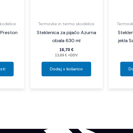
izdelka
kodelice
Termovke in termo skodelice
Termovk
 Preston
Steklenica za pijačo Azurna
Stekle
obala 630 ml
jekla 
16,70
€
13,69
€
+DDV
sti
Dodaj v košarico
Do