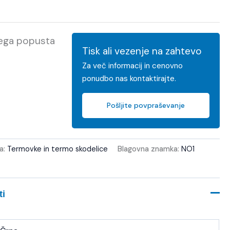
kega popusta
Tisk ali vezenje na zahtevo
Za več informacij in cenovno
ponudbo nas kontaktirajte.
Pošljite povpraševanje
ja:
Termovke in termo skodelice
Blagovna znamka:
NO1
ti