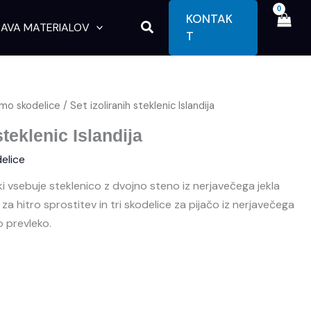
KONTAK
Search
AVA MATERIALOV
T
rmo skodelice
/ Set izoliranih steklenic Islandija
steklenic Islandija
elice
, ki vsebuje steklenico z dvojno steno iz nerjavečega jekla
a hitro sprostitev in tri skodelice za pijačo iz nerjavečega
o prevleko.