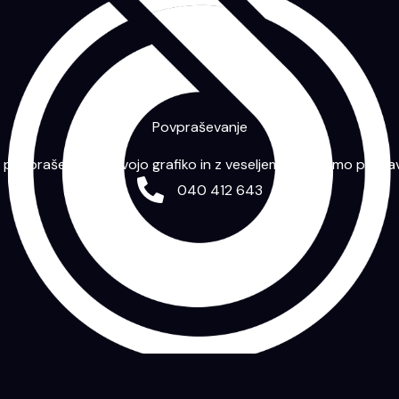
Povpraševanje
m povpraševanje s svojo grafiko in z veseljem vam bomo priprav
040 412 643