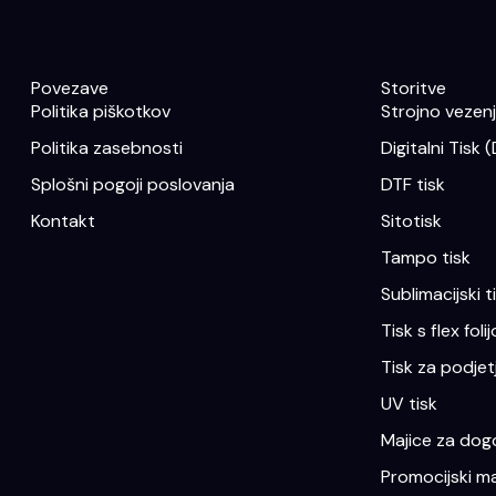
Povezave
Storitve
Politika piškotkov
Strojno vezenje
Politika zasebnosti
Digitalni Tisk 
Splošni pogoji poslovanja
DTF tisk
Kontakt
Sitotisk
Tampo tisk
Sublimacijski t
Tisk s flex folij
Tisk za podjet
UV tisk
Majice za dogo
Promocijski ma