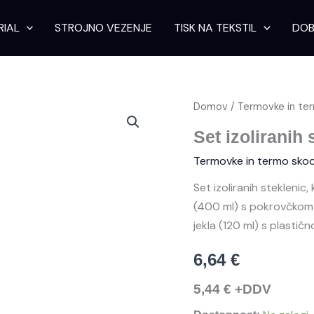
RIAL
STROJNO VEZENJE
TISK NA TEKSTIL
DOB
Set
Domov
/
Termovke in te
izoliranih
steklenic
Set izoliranih 
Islandija
Termovke in termo skod
količina
Set izoliranih steklenic
(400 ml) s pokrovčkom z
jekla (120 ml) s plastičn
6,64
€
5,44
€
+DDV