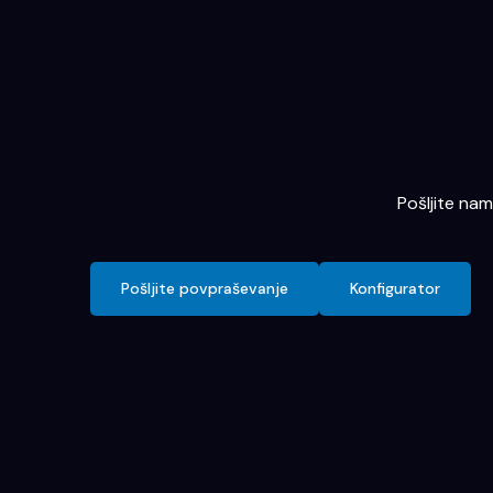
Pošljite na
Pošljite povpraševanje
Konfigurator