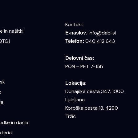
Kontakt
 in našitki
info@dabi.si
E-naslov:
(DTG)
040 412 643
Telefon:
Delovni čas:
PON – PET 7-15h
isk
Lokacija:
Dunajska cesta 347, 1000
o
Ljubljana
ja
Koroška cesta 18, 4290
Tržič
dke in darila
terial