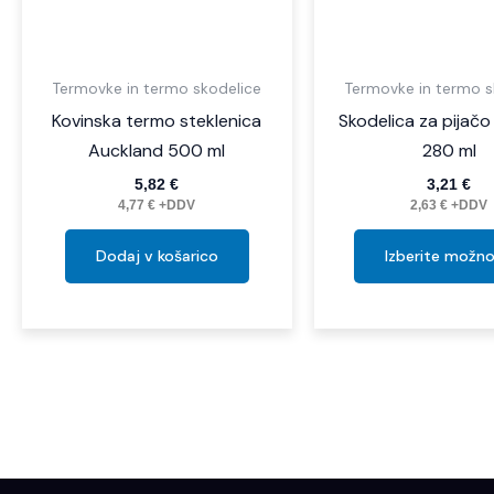
Termovke in termo skodelice
Termovke in termo s
Kovinska termo steklenica
Skodelica za pijačo
Auckland 500 ml
280 ml
5,82
€
3,21
€
4,77
€
+DDV
2,63
€
+DDV
Dodaj v košarico
Izberite možno