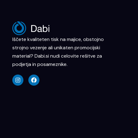
Iščete kvaliteten tisk na majice, obstojno
strojno vezenje ali unikaten promocijski
material? Dabi.si nudi celovite rešitve za
podjetja in posameznike.
I
F
n
a
s
c
t
e
a
b
g
o
r
o
a
k
m