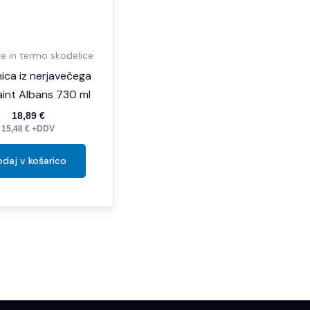
e in termo skodelice
nica iz nerjavečega
Saint Albans 730 ml
18,89
€
15,48
€
+DDV
daj v košarico