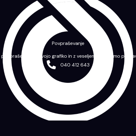
Povpraševanje
m povpraševanje s svojo grafiko in z veseljem vam bomo priprav
040 412 643