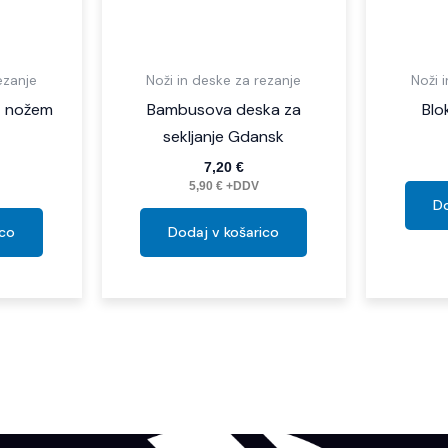
ezanje
Noži in deske za rezanje
Noži 
z nožem
Bambusova deska za
Blo
sekljanje Gdansk
7,20
€
5,90
€
+DDV
Do
ico
Dodaj v košarico