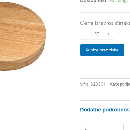
Na zalogi
Dostopnost:
Cena brez količins
-
+
Kupite brez tiska
Šifra:
328301
Kategorij
Dodatne podrobnos