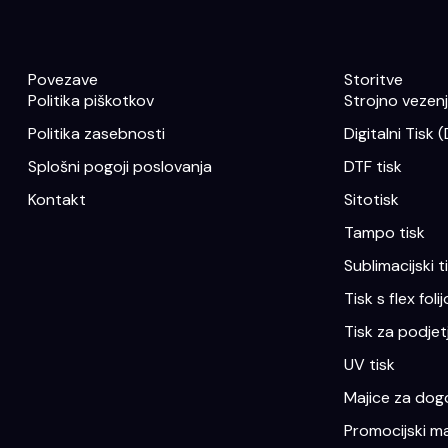
Povezave
Storitve
Politika piškotkov
Strojno vezenje
Politika zasebnosti
Digitalni Tisk 
Splošni pogoji poslovanja
DTF tisk
Kontakt
Sitotisk
Tampo tisk
Sublimacijski t
Tisk s flex folij
Tisk za podjet
UV tisk
Majice za dogo
Promocijski ma