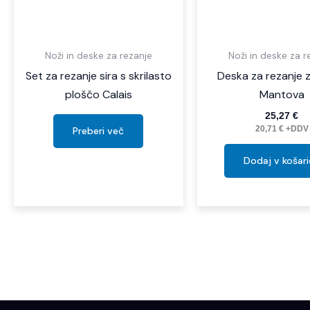
Noži in deske za rezanje
Noži in deske za r
Set za rezanje sira s skrilasto
Deska za rezanje 
ploščo Calais
Mantova
25,27
€
Preberi več
20,71
€
+DDV
Dodaj v košar