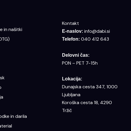
Kontakt
 in našitki
info@dabi.si
E-naslov:
(DTG)
040 412 643
Telefon:
Delovni čas:
PON – PET 7-15h
isk
Lokacija:
Dunajska cesta 347, 1000
o
Ljubljana
ja
Koroška cesta 18, 4290
Tržič
dke in darila
terial