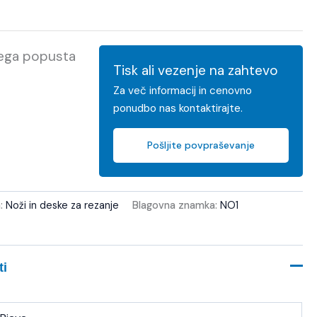
kega popusta
Tisk ali vezenje na zahtevo
Za več informacij in cenovno
ponudbo nas kontaktirajte.
Pošljite povpraševanje
a:
Noži in deske za rezanje
Blagovna znamka:
NO1
ti