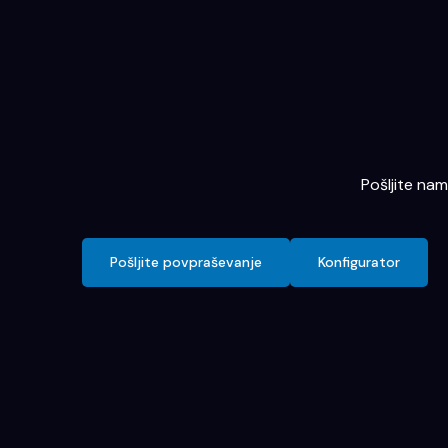
Pošljite na
Pošljite povpraševanje
Konfigurator