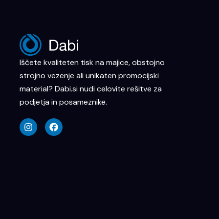
Iščete kvaliteten tisk na majice, obstojno
strojno vezenje ali unikaten promocijski
material? Dabi.si nudi celovite rešitve za
podjetja in posameznike.
I
F
n
a
s
c
t
e
a
b
g
o
r
o
a
k
m