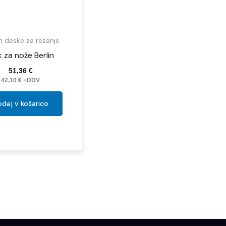
in deske za rezanje
k za nože Berlin
51,36
€
42,10
€
+DDV
daj v košarico