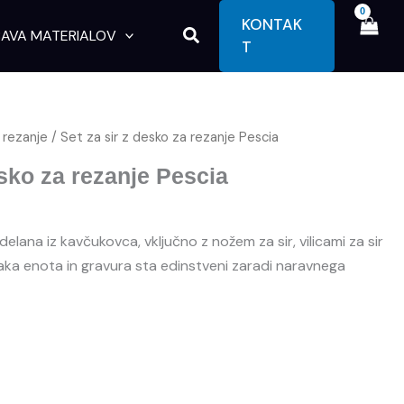
KONTAK
Search
AVA MATERIALOV
T
 rezanje
/ Set za sir z desko za rezanje Pescia
esko za rezanje Pescia
delana iz kavčukovca, vključno z nožem za sir, vilicami za sir
aka enota in gravura sta edinstveni zaradi naravnega