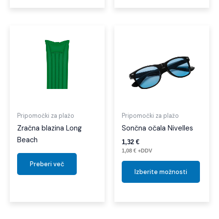
Ta
izdel
ima
več
različi
Možno
lahko
izber
Pripomočki za plažo
Pripomočki za plažo
na
Zračna blazina Long
Sončna očala Nivelles
strani
Beach
1,32
€
izdelk
1,08
€
+DDV
Preberi več
Izberite možnosti