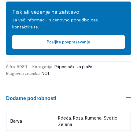
Tisk ali vezenje na zahtevo
Za več informacij in cenovno ponudbo nas
kontaktirajte.
Pošljite povpraševanje
Šifra:
59811
Kategorija:
Pripomočki za plažo
Blagovna znamka:
NO1
Dodatne podrobnosti
Rdeča
,
Roza
,
Rumena
,
Svetlo
Barva
Zelena