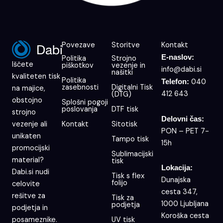
Povezave
Storitve
Kontakt
E-naslov:
Politika
Strojno
Iščete
piškotkov
vezenje in
info@dabi.si
našitki
kvaliteten tisk
Politika
040
Telefon:
zasebnosti
Digitalni Tisk
na majice,
412 643
(DTG)
obstojno
Splošni pogoji
poslovanja
DTF tisk
strojno
Delovni čas:
Kontakt
Sitotisk
vezenje ali
PON – PET 7-
unikaten
Tampo tisk
15h
promocijski
Sublimacijski
material?
tisk
Lokacija:
Dabi.si nudi
Tisk s flex
Dunajska
folijo
celovite
cesta 347,
rešitve za
Tisk za
1000 Ljubljana
podjetja
podjetja in
Koroška cesta
UV tisk
posameznike.