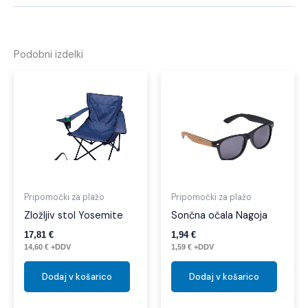
Podobni izdelki
Pripomočki za plažo
Pripomočki za plažo
Zložljiv stol Yosemite
Sončna očala Nagoja
17,81
€
1,94
€
14,60
€
+DDV
1,59
€
+DDV
Dodaj v košarico
Dodaj v košarico