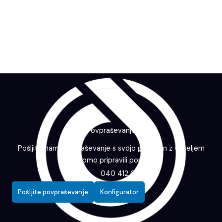
Povpraševanje
Pošljite nam povpraševanje s svojo grafiko in z veseljem
vam bomo pripravili ponudbo.
040 412 643
Pošljite povpraševanje
Konfigurator