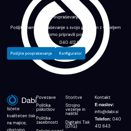
Povpraševanje
Pošljite nam povpraševanje s svojo grafiko in z veseljem
vam bomo pripravili ponudbo.
040 412 643
Pošljite povpraševanje
Konfigurator
Povezave
Storitve
Kontakt
E-naslov:
Politika
Strojno
Iščete
piškotkov
vezenje in
info@dabi.si
našitki
kvaliteten tisk
Politika
040
Telefon:
zasebnosti
Digitalni Tisk
na majice,
412 643
(DTG)
obstojno