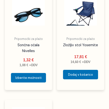
ima
več
različic.
Možnosti
lahko
izberete
Pripomočki za plažo
Pripomočki za plažo
na
Sončna očala
Zložljiv stol Yosemite
strani
Nivelles
izdelka
17,81
€
1,32
€
14,60
€
+DDV
1,08
€
+DDV
Dodaj v košarico
Izberite možnosti