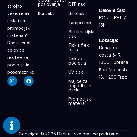
Splošni pogoji
poslovanja
DTF tisk
strojno
Delovni čas:
Kontakt
Sitotisk
vezenje ali
PON – PET 7-
unikaten
Tampo tisk
15h
promocijski
Sublimacijski
material?
tisk
Lokacija:
Dabi.si nudi
Tisk s flex
Dunajska
folijo
celovite
cesta 347,
rešitve za
Tisk za
1000 Ljubljana
podjetja
podjetja in
Koroška cesta
UV tisk
posameznike.
18, 4290 Tržič
I
F
Majice za
n
a
dogodke in
s
c
darila
t
e
a
b
Promocijski
g
o
material
r
o
a
k
m
Copyright © 2026 Dabi.si | Vse pravice pridržane