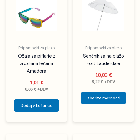
ima
več
različic
Možno
lahko
izbere
Pripomočki za plažo
Pripomočki za plažo
na
Očala za piflarje z
Senčnik za na plažo
strani
zrcalnimi lečami
Fort Lauderdale
izdelka
Amadora
10,03
€
8,22
€
+DDV
1,01
€
0,83
€
+DDV
Izberite možnosti
Dodaj v košarico