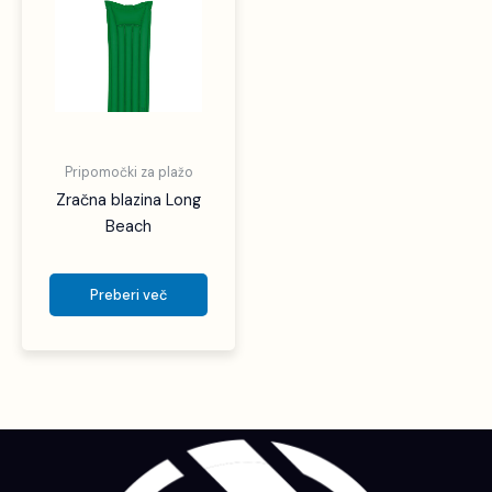
Pripomočki za plažo
Zračna blazina Long
Beach
Preberi več