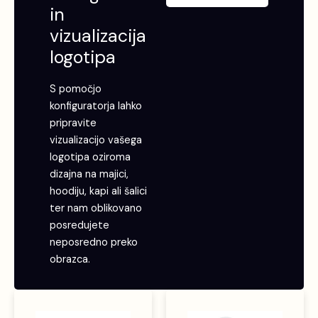
in
vizualizacija
logotipa
S pomočjo
konfiguratorja lahko
pripravite
vizualizacijo vašega
logotipa oziroma
dizajna na majici,
hoodiju, kapi ali šalici
ter nam oblikovano
posredujete
neposredno preko
obrazca.
Ta
izdele