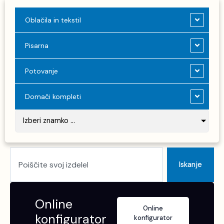
Oblačila in tekstil
Pisarna
Potovanje
Domači kompleti
Izberi znamko ...
Search
Iskanje
Online
Online
konfigurator
konfigurator