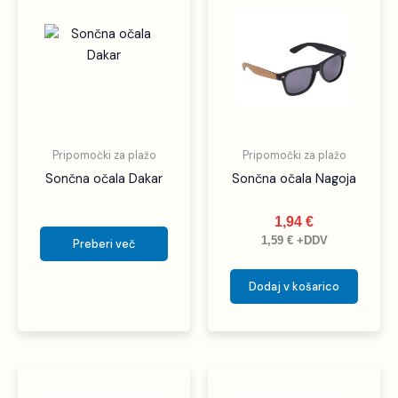
Pripomočki za plažo
Pripomočki za plažo
Sončna očala Dakar
Sončna očala Nagoja
1,94
€
1,59
€
+DDV
Preberi več
Dodaj v košarico
Ta
izdelek