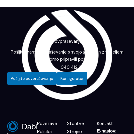
Povpraševanje
Pošljite nam povpraševanje s svojo grafiko in z veseljem
vam bomo pripravili ponudbo.
040 412 643
Pošljite povpraševanje
Konfigurator
Povezave
Storitve
Kontakt
E-naslov:
Politika
Strojno