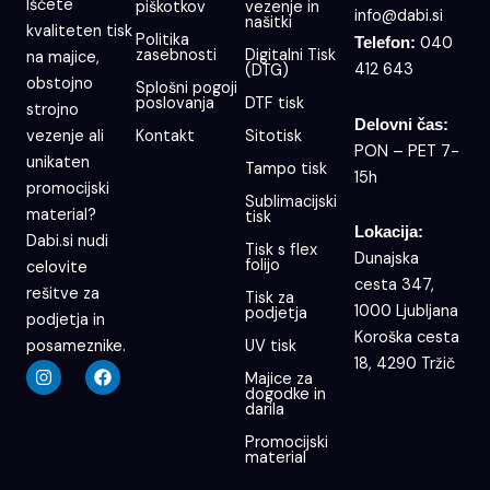
Iščete
piškotkov
vezenje in
info@dabi.si
našitki
kvaliteten tisk
Politika
040
Telefon:
zasebnosti
Digitalni Tisk
na majice,
412 643
(DTG)
obstojno
Splošni pogoji
poslovanja
DTF tisk
strojno
Delovni čas:
Kontakt
Sitotisk
vezenje ali
PON – PET 7-
unikaten
Tampo tisk
15h
promocijski
Sublimacijski
material?
tisk
Lokacija:
Dabi.si nudi
Tisk s flex
Dunajska
folijo
celovite
cesta 347,
rešitve za
Tisk za
1000 Ljubljana
podjetja
podjetja in
Koroška cesta
UV tisk
posameznike.
18, 4290 Tržič
I
F
Majice za
n
a
dogodke in
s
c
darila
t
e
a
b
Promocijski
g
o
material
r
o
a
k