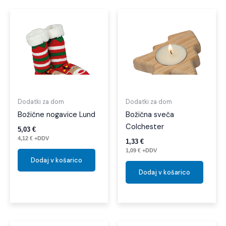
Dodatki za dom
Dodatki za dom
Božične nogavice Lund
Božična sveča
Colchester
5,03
€
4,12
€
+DDV
1,33
€
1,09
€
+DDV
Dodaj v košarico
Dodaj v košarico