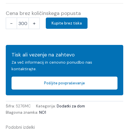
Cena brez količinskega popusta
-
+
Kupite brez tiska
Tisk ali vezenje na zahtevo
Za več informacij in cenovno ponudbo nas
kontaktirajte.
Pošljite povpraševanje
Šifra:
5276MC
Kategorija:
Dodatki za dom
Blagovna znamka:
NO1
Podobni izdelki