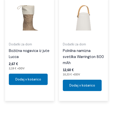
Dodatki za dom
Dodatki za dom
Božična nogavica iz jute
Polnilna namizna
Lucca
svetilka Warrington 800
mAh
2,67
€
2,19
€
+DDV
12,60
€
10,33
€
+DDV
Dodaj v košarico
Dodaj v košarico