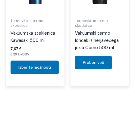
Možnosti
lahko
izberete
Termovke in termo
Termovke in termo
skodelice
skodelice
na
Vakuumska steklenica
Vakuumski termo
strani
Kawasaki 500 ml
lonček iz nerjavečega
izdelka
jekla Como 500 ml
7,67
€
6,29
€
+DDV
Preberi več
Izberite možnosti