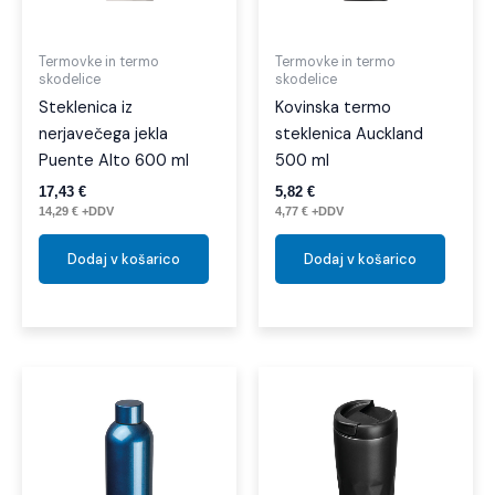
Termovke in termo
Termovke in termo
skodelice
skodelice
Steklenica iz
Kovinska termo
nerjavečega jekla
steklenica Auckland
Puente Alto 600 ml
500 ml
17,43
€
5,82
€
14,29
€
+DDV
4,77
€
+DDV
Dodaj v košarico
Dodaj v košarico
Ta
izdelek
ima
več
različic.