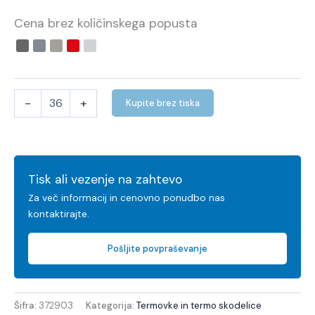
Cena brez količinskega popusta
-
+
Kupite brez tiska
Tisk ali vezenje na zahtevo
Za več informacij in cenovno ponudbo nas
kontaktirajte.
Pošljite povpraševanje
Šifra:
372903
Kategorija:
Termovke in termo skodelice