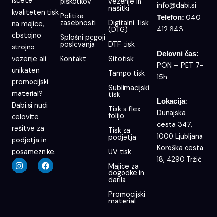
Iščete
piškotkov
vezenje in
info@dabi.si
našitki
kvaliteten tisk
Politika
040
Telefon:
zasebnosti
Digitalni Tisk
na majice,
412 643
(DTG)
obstojno
Splošni pogoji
poslovanja
DTF tisk
strojno
Delovni čas:
Kontakt
Sitotisk
vezenje ali
PON – PET 7-
unikaten
Tampo tisk
15h
promocijski
Sublimacijski
material?
tisk
Lokacija:
Dabi.si nudi
Tisk s flex
Dunajska
folijo
celovite
cesta 347,
rešitve za
Tisk za
1000 Ljubljana
podjetja
podjetja in
Koroška cesta
UV tisk
posameznike.
18, 4290 Tržič
I
F
Majice za
n
a
dogodke in
s
c
darila
t
e
a
b
Promocijski
g
o
material
r
o
a
k