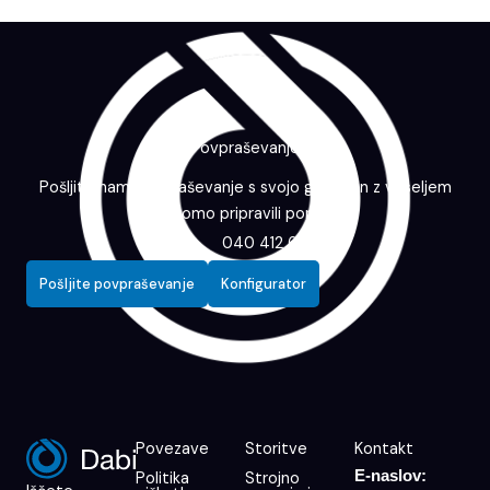
Povpraševanje
Pošljite nam povpraševanje s svojo grafiko in z veseljem
vam bomo pripravili ponudbo.
040 412 643
Pošljite povpraševanje
Konfigurator
Povezave
Storitve
Kontakt
E-naslov:
Politika
Strojno